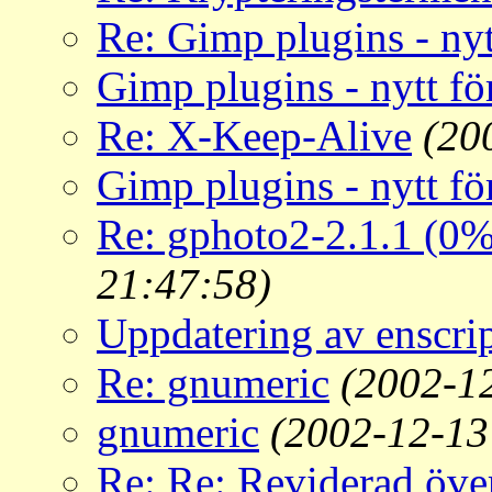
Re: Gimp plugins - nyt
Gimp plugins - nytt fö
Re: X-Keep-Alive
(20
Gimp plugins - nytt fö
Re: gphoto2-2.1.1 (0%
21:47:58)
Uppdatering av enscri
Re: gnumeric
(2002-1
gnumeric
(2002-12-13
Re: Re: Reviderad öve