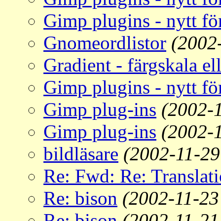
Gimp plugins - nytt fö
Gnomeordlistor
(2002
Gradient - färgskala el
Gimp plugins - nytt fö
Gimp plug-ins
(2002-1
Gimp plug-ins
(2002-
bildläsare
(2002-11-29
Re: Fwd: Re: Translat
Re: bison
(2002-11-23
Re: bison
(2002-11-21