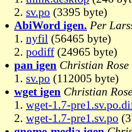
sv.po
(3395 byte)
AbiWord igen.
Per Lars
nyfil
(56465 byte)
podiff
(24965 byte)
pan igen
Christian Rose
sv.po
(112005 byte)
wget igen
Christian Ros
wget-1.7-pre1.sv.po.di
wget-1.7-pre1.sv.po
(3
gnome-media igen
Chris