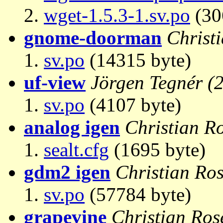
wget-1.5.3-1.sv.po
(30
gnome-doorman
Christ
sv.po
(14315 byte)
uf-view
Jörgen Tegnér
(
sv.po
(4107 byte)
analog igen
Christian R
sealt.cfg
(1695 byte)
gdm2 igen
Christian Ro
sv.po
(57784 byte)
grapevine
Christian Ros