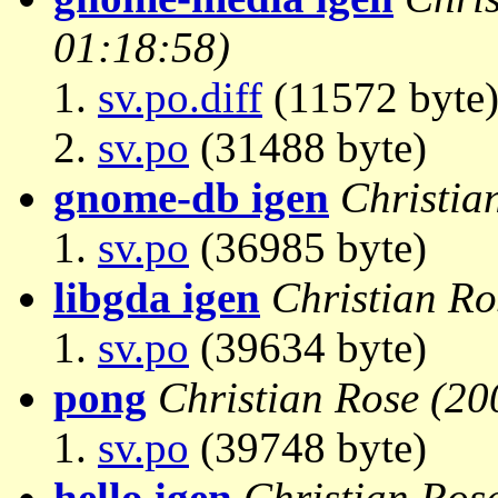
01:18:58)
sv.po.diff
(11572 byte
sv.po
(31488 byte)
gnome-db igen
Christia
sv.po
(36985 byte)
libgda igen
Christian Ro
sv.po
(39634 byte)
pong
Christian Rose
(20
sv.po
(39748 byte)
hello igen
Christian Ros