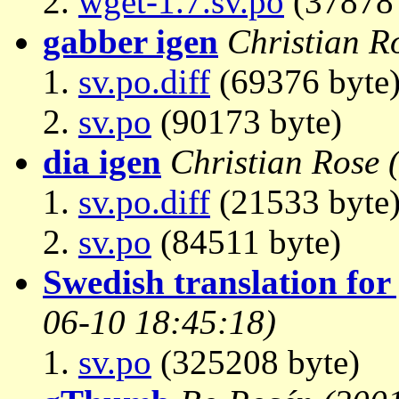
wget-1.7.sv.po
(37878 
gabber igen
Christian R
sv.po.diff
(69376 byte
sv.po
(90173 byte)
dia igen
Christian Rose
sv.po.diff
(21533 byte
sv.po
(84511 byte)
Swedish translation for
06-10 18:45:18)
sv.po
(325208 byte)