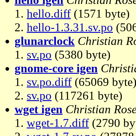
hello.diff
(1571 byte)
hello-1.3.31.sv.po
(506
glunarclock
Christian R
sv.po
(5380 byte)
gnome-core igen
Christ
sv.po.diff
(65069 byte
sv.po
(117261 byte)
wget igen
Christian Ros
wget-1.7.diff
(2790 by