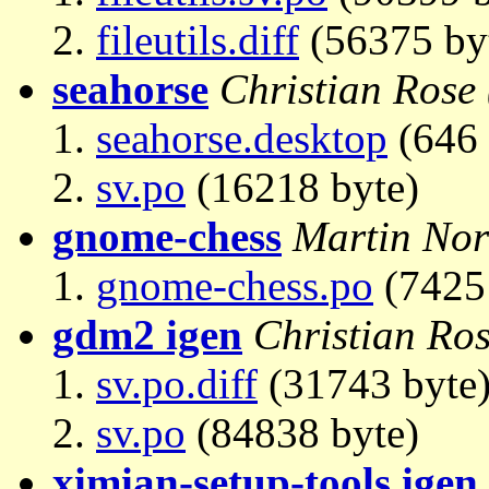
fileutils.diff
(56375 by
seahorse
Christian Rose
seahorse.desktop
(646 
sv.po
(16218 byte)
gnome-chess
Martin No
gnome-chess.po
(7425 
gdm2 igen
Christian Ro
sv.po.diff
(31743 byte
sv.po
(84838 byte)
ximian-setup-tools igen