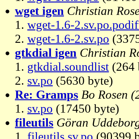
wget igen
Christian Ros
wget-1.6-2.sv.po.podif
wget-1.6-2.sv.po
(3375
gtkdial igen
Christian R
gtkdial.soundlist
(264 
sv.po
(5630 byte)
Re: Gramps
Bo Rosen
(
sv.po
(17450 byte)
fileutils
Göran Uddebor
fileutils.sv.po
(90399 b