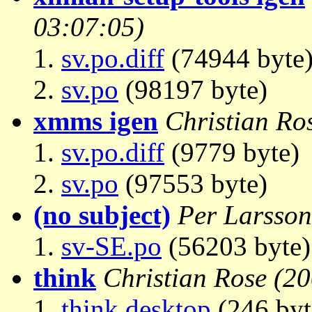
03:07:05)
sv.po.diff
(74944 byte
sv.po
(98197 byte)
xmms igen
Christian Ro
sv.po.diff
(9779 byte)
sv.po
(97553 byte)
(no subject)
Per Larsson
sv-SE.po
(56203 byte)
think
Christian Rose
(20
think.desktop
(246 byt