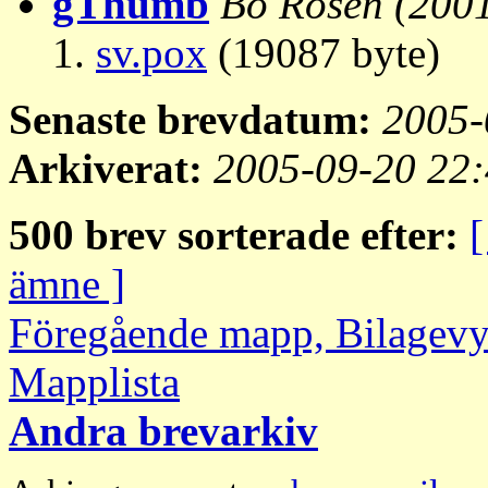
gThumb
Bo Rosén
(200
sv.pox
(19087 byte)
Senaste brevdatum:
2005-
Arkiverat:
2005-09-20 22
500 brev sorterade efter:
[
ämne ]
Föregående mapp, Bilagev
Mapplista
Andra brevarkiv