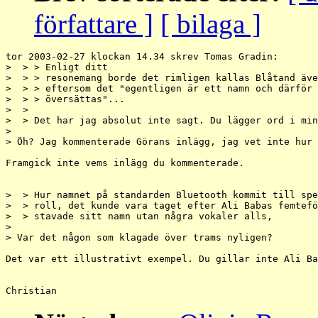
författare ]
[ bilaga ]
tor 2003-02-27 klockan 14.34 skrev Tomas Gradin:

>  > > Enligt ditt

>  > > resonemang borde det rimligen kallas Blåtand äve
>  > > eftersom det "egentligen är ett namn och därför 
>  > > översättas"...

>  > 

>  > Det har jag absolut inte sagt. Du lägger ord i min
> 

> Öh? Jag kommenterade Görans inlägg, jag vet inte hur 
Framgick inte vems inlägg du kommenterade.

>  > Hur namnet på standarden Bluetooth kommit till spe
>  > roll, det kunde vara taget efter Ali Babas femtefö
>  > stavade sitt namn utan några vokaler alls,

> 

> Var det någon som klagade över trams nyligen?

Det var ett illustrativt exempel. Du gillar inte Ali Ba