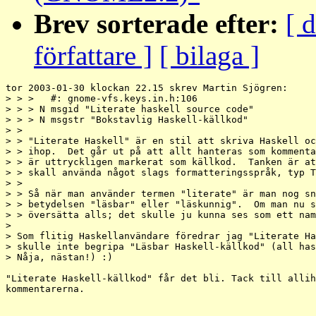
Brev sorterade efter:
[ 
författare ]
[ bilaga ]
tor 2003-01-30 klockan 22.15 skrev Martin Sjögren:

> > >   #: gnome-vfs.keys.in.h:106

> > > N msgid "Literate haskell source code"

> > > N msgstr "Bokstavlig Haskell-källkod"

> > 

> > "Literate Haskell" är en stil att skriva Haskell oc
> > ihop.  Det går ut på att allt hanteras som kommenta
> > är uttryckligen markerat som källkod.  Tanken är at
> > skall använda något slags formatteringsspråk, typ T
> > 

> > Så när man använder termen "literate" är man nog sn
> > betydelsen "läsbar" eller "läskunnig".  Om man nu s
> > översätta alls; det skulle ju kunna ses som ett nam
> 

> Som flitig Haskellanvändare föredrar jag "Literate Ha
> skulle inte begripa "Läsbar Haskell-källkod" (all has
> Nåja, nästan!) :)

"Literate Haskell-källkod" får det bli. Tack till allih
kommentarerna.
