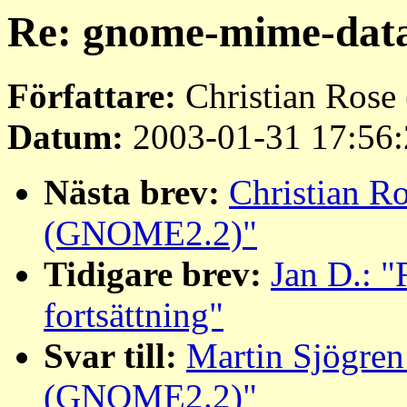
Re: gnome-mime-da
Författare:
Christian Rose 
Datum:
2003-01-31 17:56:
Nästa brev:
Christian R
(GNOME2.2)"
Tidigare brev:
Jan D.: "R
fortsättning"
Svar till:
Martin Sjögre
(GNOME2.2)"