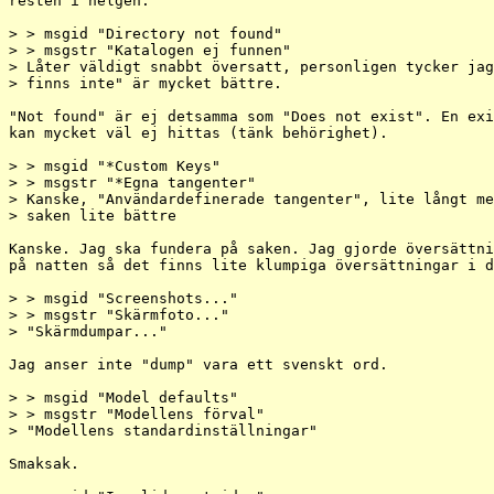
resten i helgen:

> > msgid "Directory not found"

> > msgstr "Katalogen ej funnen"

> Låter väldigt snabbt översatt, personligen tycker jag
> finns inte" är mycket bättre.

"Not found" är ej detsamma som "Does not exist". En exi
kan mycket väl ej hittas (tänk behörighet).

> > msgid "*Custom Keys"

> > msgstr "*Egna tangenter"

> Kanske, "Användardefinerade tangenter", lite långt me
> saken lite bättre

Kanske. Jag ska fundera på saken. Jag gjorde översättni
på natten så det finns lite klumpiga översättningar i d
> > msgid "Screenshots..."

> > msgstr "Skärmfoto..."

> "Skärmdumpar..."

Jag anser inte "dump" vara ett svenskt ord.

> > msgid "Model defaults"

> > msgstr "Modellens förval"

> "Modellens standardinställningar"

Smaksak.
