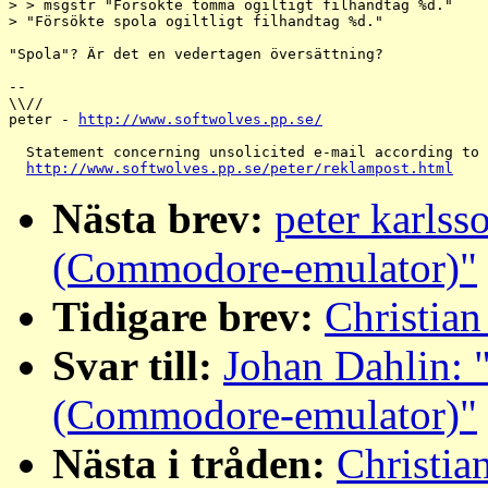
> > msgstr "Försökte tömma ogiltigt filhandtag %d."

> "Försökte spola ogiltligt filhandtag %d."

"Spola"? Är det en vedertagen översättning?

-- 

\\//

peter - 
http://www.softwolves.pp.se/
  Statement concerning unsolicited e-mail according to 
http://www.softwolves.pp.se/peter/reklampost.html
Nästa brev:
peter karls
(Commodore-emulator)"
Tidigare brev:
Christian
Svar till:
Johan Dahlin: 
(Commodore-emulator)"
Nästa i tråden:
Christia