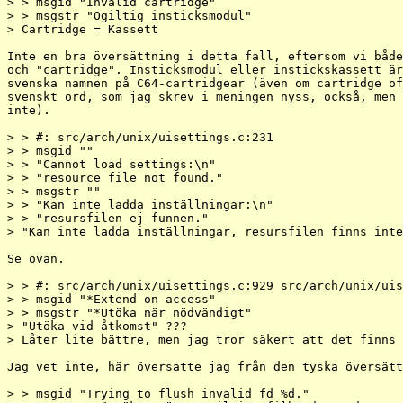
> > msgid "Invalid cartridge"

> > msgstr "Ogiltig insticksmodul"

> Cartridge = Kassett

Inte en bra översättning i detta fall, eftersom vi både
och "cartridge". Insticksmodul eller instickskassett är
svenska namnen på C64-cartridgear (även om cartridge of
svenskt ord, som jag skrev i meningen nyss, också, men 
inte).

> > #: src/arch/unix/uisettings.c:231

> > msgid ""

> > "Cannot load settings:\n"

> > "resource file not found."

> > msgstr ""

> > "Kan inte ladda inställningar:\n"

> > "resursfilen ej funnen."

> "Kan inte ladda inställningar, resursfilen finns inte
Se ovan.

> > #: src/arch/unix/uisettings.c:929 src/arch/unix/uis
> > msgid "*Extend on access"

> > msgstr "*Utöka när nödvändigt"

> "Utöka vid åtkomst" ???

> Låter lite bättre, men jag tror säkert att det finns 
Jag vet inte, här översatte jag från den tyska översätt
> > msgid "Trying to flush invalid fd %d."
