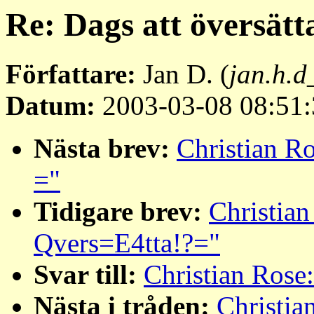
Re: Dags att översätt
Författare:
Jan D. (
jan.h.d
Datum:
2003-03-08 08:51:
Nästa brev:
Christian Ro
="
Tidigare brev:
Christian
Qvers=E4tta!?="
Svar till:
Christian Rose
Nästa i tråden:
Christia