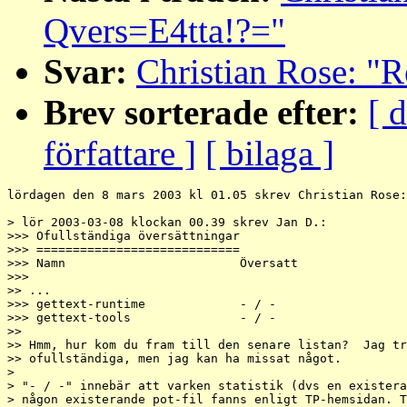
Qvers=E4tta!?="
Svar:
Christian Rose: "R
Brev sorterade efter:
[ 
författare ]
[ bilaga ]
lördagen den 8 mars 2003 kl 01.05 skrev Christian Rose:

> lör 2003-03-08 klockan 00.39 skrev Jan D.:

>>> Ofullständiga översättningar

>>> ============================

>>> Namn			Översatt		Kräver disclaimer	Ansvarig

>>>

>> ...

>>> gettext-runtime		- / -			Ja			Jan Djärv

>>> gettext-tools		- / -			Ja			Jan Djärv

>>

>> Hmm, hur kom du fram till den senare listan?  Jag tr
>> ofullständiga, men jag kan ha missat något.

>

> "- / -" innebär att varken statistik (dvs en existera
> någon existerande pot-fil fanns enligt TP-hemsidan. T