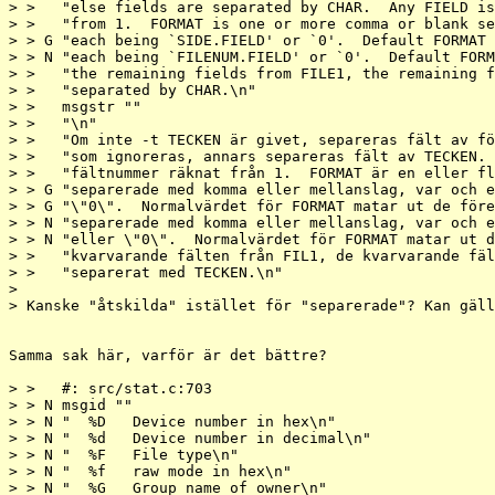
> >   "else fields are separated by CHAR.  Any FIELD is
> >   "from 1.  FORMAT is one or more comma or blank se
> > G "each being `SIDE.FIELD' or `0'.  Default FORMAT 
> > N "each being `FILENUM.FIELD' or `0'.  Default FORM
> >   "the remaining fields from FILE1, the remaining f
> >   "separated by CHAR.\n"

> >   msgstr ""

> >   "\n"

> >   "Om inte -t TECKEN är givet, separeras fält av fö
> >   "som ignoreras, annars separeras fält av TECKEN. 
> >   "fältnummer räknat från 1.  FORMAT är en eller fl
> > G "separerade med komma eller mellanslag, var och e
> > G "\"0\".  Normalvärdet för FORMAT matar ut de före
> > N "separerade med komma eller mellanslag, var och e
> > N "eller \"0\".  Normalvärdet för FORMAT matar ut d
> >   "kvarvarande fälten från FIL1, de kvarvarande fäl
> >   "separerat med TECKEN.\n"

> 

> Kanske "åtskilda" istället för "separerade"? Kan gäll
Samma sak här, varför är det bättre?

> >   #: src/stat.c:703

> > N msgid ""

> > N "  %D   Device number in hex\n"

> > N "  %d   Device number in decimal\n"

> > N "  %F   File type\n"

> > N "  %f   raw mode in hex\n"

> > N "  %G   Group name of owner\n"
