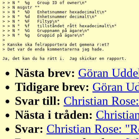
> > N "  %g   Group ID of owner\n"

> > N msgstr ""

> > N "  %D   Enhetsnummer hexadecimalt\n"

> > N "  %d   Enhetsnummer decimalt\n"

> > N "  %F   Filtyp\n"

> > N "  %f   tillståndet rått hexadecimalt\n"

> > N "  %G   Gruppnamn på ägare\n"

> > N "  %g   Gruppid på ägare\n"

> 

> Kanske ska felrapportera det gemena r:et?

> Det var de enda kommentarerna jag hade.

Nästa brev:
Göran Uddeb
Tidigare brev:
Göran Ud
Svar till:
Christian Rose:
Nästa i tråden:
Christia
Svar:
Christian Rose: "Re