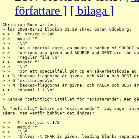
författare ]
[ bilaga ]
Christian Rose writes:

> lör 2003-02-22 klockan 23.39 skrev Göran Uddeborg:

> >   #: src/cp.c:249

> >   msgid ""

> >   "\n"

> >   "As a special case, cp makes a backup of SOURCE w
> >   "options are given and SOURCE and DEST are the sa
> >   "regular file.\n"

> >   msgstr ""

> >   "\n"

> >   "Som ett specialfall gör cp en säkerhetskopia av 
> > G "backup-flaggorna är givna, och KÄLLA och DEST är
> > G "existerande\n"

> > N "backup-flaggorna är givna, och KÄLLA och DEST är
> >   "normal fil.\n"

> 

> Kanske "befintlig" istället för "existerande"? Kan gä
Är "befintlig" bättre än "existerande"?  Jag säger inte
sämre, men varför behöver det ändras?

> >   #: src/join.c:172

> >   msgid ""

> >   "\n"

> >   "Unless -t CHAR is given, leading blanks separate