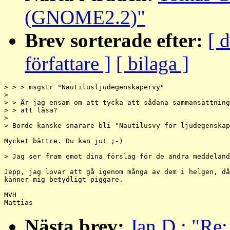
(GNOME2.2)"
Brev sorterade efter:
[ 
författare ]
[ bilaga ]
> > > msgstr "Nautilusljudegenskapervy"

>

> > Är jag ensam om att tycka att sådana sammansättning
> > att läsa?

>

> Borde kanske snarare bli "Nautilusvy för ljudegenskap
Mycket bättre. Du kan ju! ;-)

> Jag ser fram emot dina förslag för de andra meddeland
Jepp, jag lovar att gå igenom många av dem i helgen, då
känner mig betydligt piggare.

MVH

Nästa brev:
Jan D.: "Re: