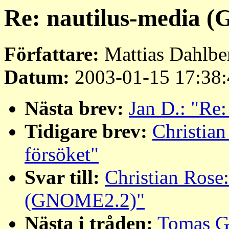
Re: nautilus-media 
Författare:
Mattias Dahlbe
Datum:
2003-01-15 17:38:
Nästa brev:
Jan D.: "Re:
Tidigare brev:
Christia
försöket"
Svar till:
Christian Rose:
(GNOME2.2)"
Nästa i tråden:
Tomas Gr