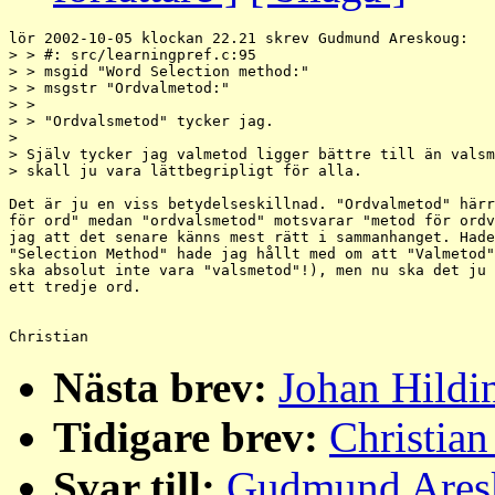
lör 2002-10-05 klockan 22.21 skrev Gudmund Areskoug:

> > #: src/learningpref.c:95

> > msgid "Word Selection method:"

> > msgstr "Ordvalmetod:"

> > 

> > "Ordvalsmetod" tycker jag.

> 

> Själv tycker jag valmetod ligger bättre till än valsm
> skall ju vara lättbegripligt för alla.

Det är ju en viss betydelseskillnad. "Ordvalmetod" härr
för ord" medan "ordvalsmetod" motsvarar "metod för ordv
jag att det senare känns mest rätt i sammanhanget. Hade
"Selection Method" hade jag hållt med om att "Valmetod"
ska absolut inte vara "valsmetod"!), men nu ska det ju 
ett tredje ord.

Nästa brev:
Johan Hildin
Tidigare brev:
Christian
Svar till:
Gudmund Aresk