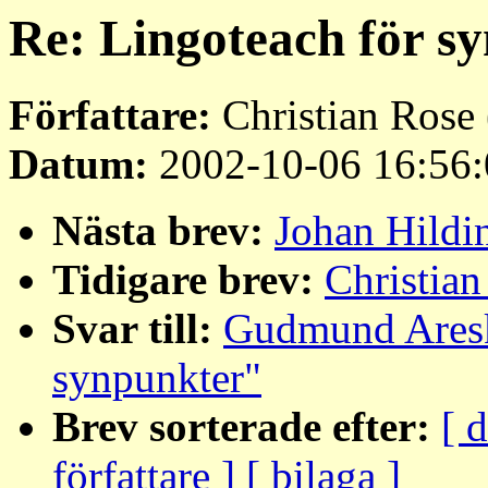
Re: Lingoteach för s
Författare:
Christian Rose 
Datum:
2002-10-06 16:56:
Nästa brev:
Johan Hildin
Tidigare brev:
Christian
Svar till:
Gudmund Aresk
synpunkter"
Brev sorterade efter:
[ 
författare ]
[ bilaga ]