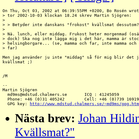
On Thu, Oct 03, 2002 at 06:39:55PM +0200, Bo Rosén wrot
> tor 2002-10-03 klockan 18.24 skrev Martin Sjögren:

>  

> > Betyder inte danskans "frokost" kvällsmat dessutom?
> 

> Nä. lunch, eller middag. Frukost heter morgenmad (osä
> dock) Ska nog inte lägga mig i det här, mamma är stoc
> helsingborgare... (se, mamma och far, inte mamma och 
> far)

Men jag använder ju inte "middag" så för mig blir det j
kvällsmat ;)

/M

-- 

Martin Sjögren

  md9ms@mdstud.chalmers.se       ICQ : 41245059

  Phone: +46 (0)31 405242        Cell: +46 (0)739 16919
  GPG key: 
http://www.mdstud.chalmers.se/~md9ms/gpg.htm
Nästa brev:
Johan Hildi
Kvällsmat?"