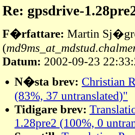
Re: gpsdrive-1.28pre
F�rfattare:
Martin Sj�gr
(
md9ms_at_mdstud.chalmer
Datum:
2002-09-23 22:33:
N�sta brev:
Christian 
(83%, 37 untranslated)"
Tidigare brev:
Translati
1.28pre2 (100%, 0 untran