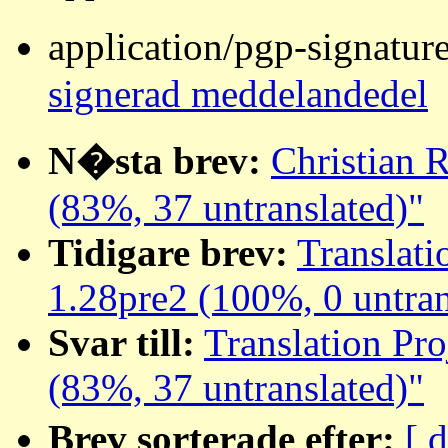
application/pgp-signatur
signerad meddelandedel
N�sta brev:
Christian 
(83%, 37 untranslated)"
Tidigare brev:
Translati
1.28pre2 (100%, 0 untran
Svar till:
Translation Pro
(83%, 37 untranslated)"
Brev sorterade efter:
[ 