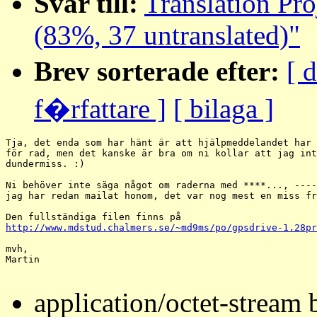
Svar till:
Translation Pro
(83%, 37 untranslated)"
Brev sorterade efter:
[ 
f�rfattare ]
[ bilaga ]
Tja, det enda som har hänt är att hjälpmeddelandet har 
för rad, men det kanske är bra om ni kollar att jag int
dundermiss. :)

Ni behöver inte säga något om raderna med ****..., ----
jag har redan mailat honom, det var nog mest en miss fr
http://www.mdstud.chalmers.se/~md9ms/po/gpsdrive-1.28pr
mvh,

Martin

application/octet-stream 